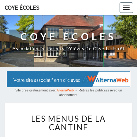
COYE ÉCOLES
Togg
navi
COYE ÉCOLES
Association De Parents D'élèves De Coye-La-Forêt
Site créé gratuitement avec
AlternaWeb
- Retirez les publicités avec un
abonnement.
L
LES MENUS DE LA
E
S
CANTINE
M