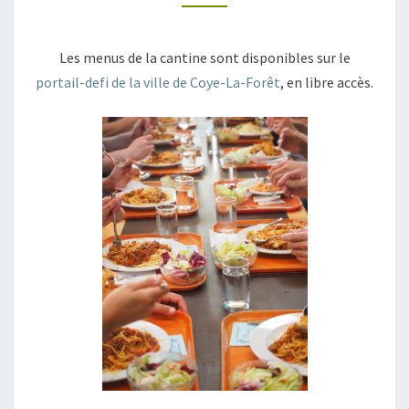
E
N
U
Les menus de la cantine sont disponibles sur le
S
portail-defi de la ville de Coye-La-Forêt
, en libre accès.
D
E
L
A
C
A
N
T
I
N
E