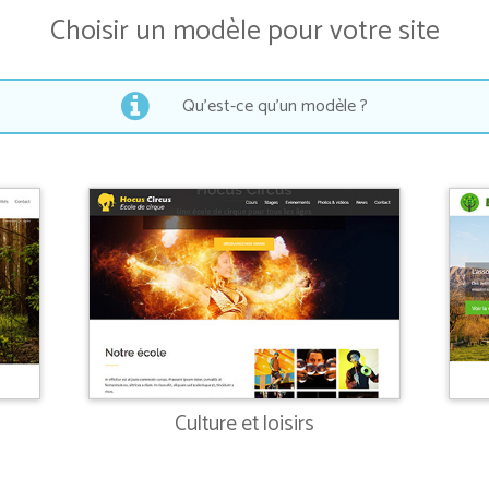
Choisir un modèle pour votre site
Qu'est-ce qu'un modèle ?
Les modèles AlternaWeb sont des
sites pré-remplis
avec des
pages déjà créées. Cela vous permet d'avoir une base pour
commencer votre site. A vous ensuite de modifier les pages, d'en
ajouter ou d'en supprimer.
Grâce aux modèles, vous arriverez très rapidement à avoir un
superbe site !
Vous hésitez entre plusieurs modèles ? Pas de soucis : vous pourrez
charger un autre modèle par la suite si vous désirez changer.
Culture et loisirs