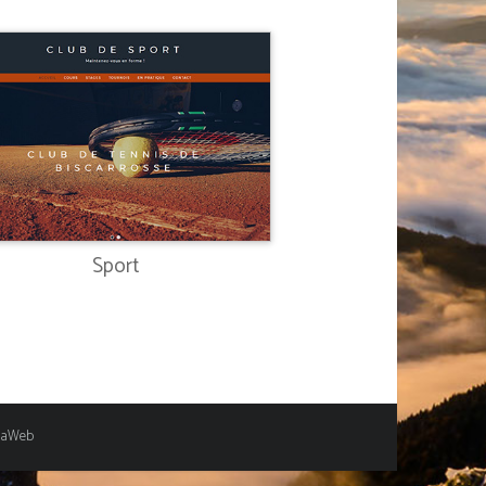
Sport
naWeb