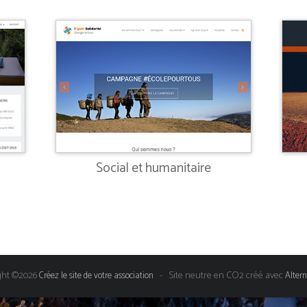
Social et humanitaire
ght ©2026
- Site neutre en CO2 créé avec
Créez le site de votre association
Alter