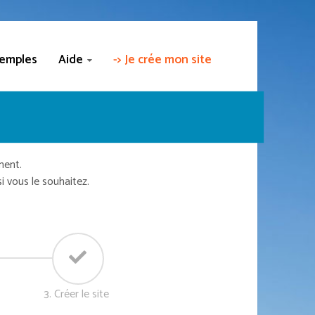
emples
Aide
-> Je crée mon site
ment.
vous le souhaitez.
3. Créer le site