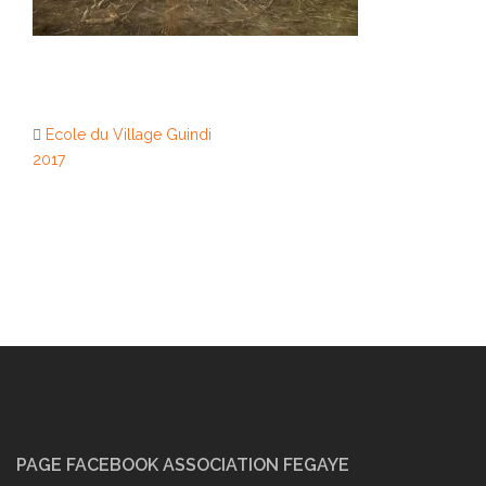
Ecole du Village Guindi
Navigation
2017
d’article
PAGE FACEBOOK ASSOCIATION FEGAYE