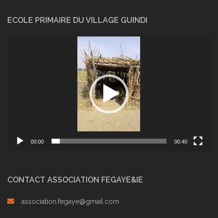
ECOLE PRIMAIRE DU VILLAGE GUINDI
Lecteur
vidéo
00:00
00:40
CONTACT ASSOCIATION FEGAYE&IE
association.fegaye@gmail.com