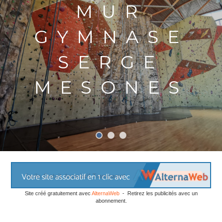
MUR
GYMNASE
SERGE
MESONES
Site créé gratuitement avec
AlternaWeb
- Retirez les publicités avec un
abonnement.