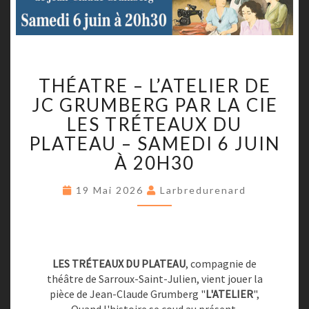
T
THÉATRE – L’ATELIER DE
H
É
JC GRUMBERG PAR LA CIE
A
LES TRÉTEAUX DU
T
PLATEAU – SAMEDI 6 JUIN
R
À 20H30
E
–
19 Mai 2026
L
Larbredurenard
’
A
T
E
LES TRÉTEAUX DU PLATEAU
, compagnie de
L
théâtre de Sarroux-Saint-Julien, vient jouer la
I
pièce de Jean-Claude Grumberg "
L'ATELIER
",
E