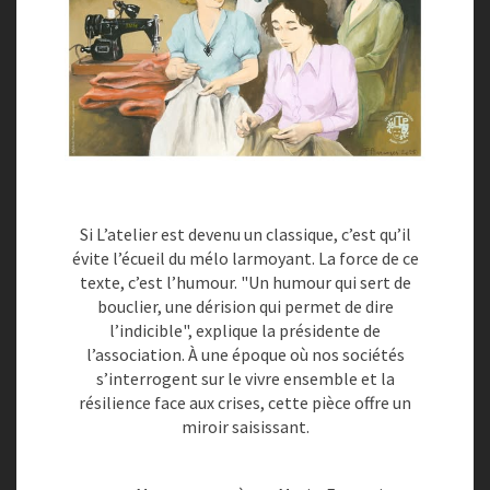
–
S
A
M
E
D
I
6
J
U
Si L’atelier est devenu un classique, c’est qu’il
I
évite l’écueil du mélo larmoyant. La force de ce
N
texte, c’est l’humour. "Un humour qui sert de
À
bouclier, une dérision qui permet de dire
2
l’indicible", explique la présidente de
0
l’association. À une époque où nos sociétés
H
s’interrogent sur le vivre ensemble et la
3
résilience face aux crises, cette pièce offre un
0
miroir saisissant.