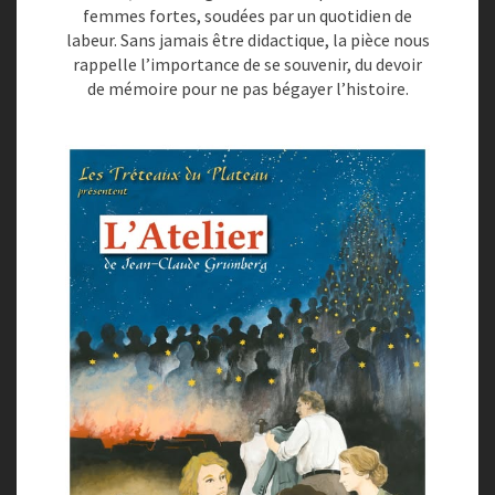
femmes fortes, soudées par un quotidien de
L
labeur.
Sans jamais être didactique, la pièce nous
E
rappelle l’importance de se souvenir, du devoir
S
de mémoire pour ne pas bégayer l’histoire.
T
R
É
T
E
A
U
X
D
U
P
L
A
T
E
A
U