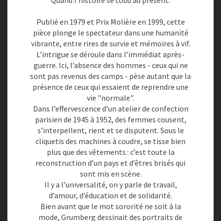
Quand l'histoire se coud au présent.
R
D
Publié en 1979 et Prix Molière en 1999, cette
E
pièce plonge le spectateur dans une humanité
J
vibrante, entre rires de survie et mémoires à vif.
C
L’intrigue se déroule dans l’immédiat après-
G
guerre. Ici, l’absence des hommes - ceux qui ne
R
sont pas revenus des camps - pèse autant que la
U
présence de ceux qui essaient de reprendre une
M
vie "normale".
B
Dans l’effervescence d’un atelier de confection
E
parisien de 1945 à 1952, des femmes cousent,
R
s’interpellent, rient et se disputent. Sous le
G
cliquetis des machines à coudre, se tisse bien
P
plus que des vêtements : c’est toute la
A
reconstruction d’un pays et d’êtres brisés qui
R
sont mis en scène.
L
Il y a l’universalité, on y parle de travail,
A
d’amour, d’éducation et de solidarité.
C
Bien avant que le mot sororité ne soit à la
I
mode, Grumberg dessinait des portraits de
E