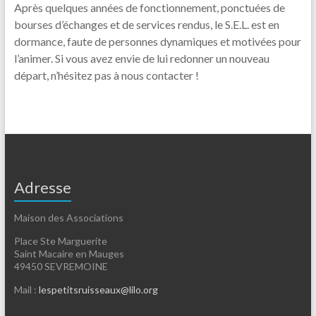
Après quelques années de fonctionnement, ponctuées de
bourses d’échanges et de services rendus, le S.E.L. est en
dormance, faute de personnes dynamiques et motivées pour
l’animer. Si vous avez envie de lui redonner un nouveau
départ, n’hésitez pas à nous contacter !
Adresse
Maison des Associations
Place Ste Marguerite
Saint Macaire en Mauges
49450 SEVREMOINE
Mail :
lespetitsruisseaux@lilo.org