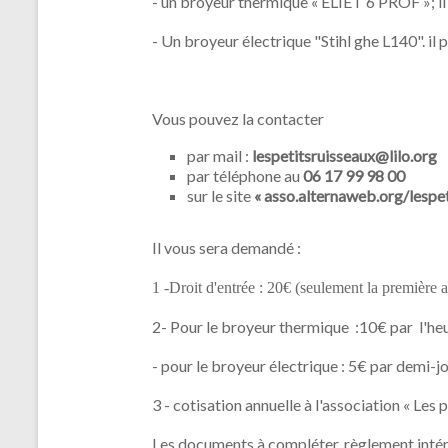
- un broyeur thermique « ELIET 6 PROF »; il
- Un broyeur électrique "Stihl ghe L140". i
Vous pouvez la contacter
par mail :
lespetitsruisseaux@lilo.org
par téléphone au
06 17 99 98 00
sur le site
« asso.alternaweb.org/lespe
Il vous sera demandé :
1 -Droit d'entrée : 20€ (seulement la première 
2- Pour le broyeur thermique :10€ par l'heu
- pour le broyeur électrique : 5€ par demi-j
3 - cotisation annuelle à l'association « Les 
Les documents à compléter, règlement intérie