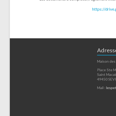
https://dri
Adress
Maison des
Place Ste M
Saint Maca
49450 SE
Mail :
lespet