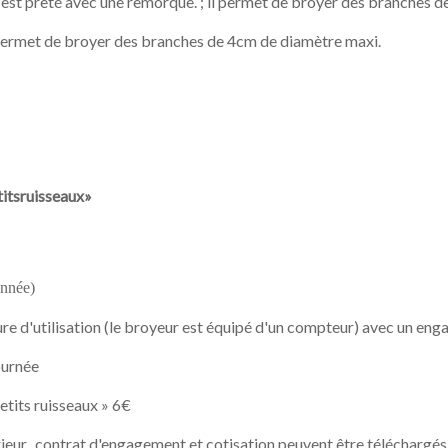
 est prêté avec une remorque. ; il permet de broyer des branches 
l permet de broyer des branches de 4cm de diamètre maxi.
titsruisseaux»
année)
re d'utilisation (le broyeur est équipé d'un compteur) avec un en
ournée
petits ruisseaux » 6€
ur, contrat d'engagement et cotisation peuvent être téléchargés en 