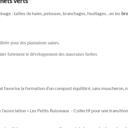
hets verts"
inage : tailles de haies, pelouses, branchages, feuillages…en les
bro
ilibrée pour des plantations saines,
er fortement le développement des mauvaises herbes
at favorise la formation d’un compost équilibré, sans moucheron, ni
association « Les Petits Ruisseaux - Collectif pour une transitio