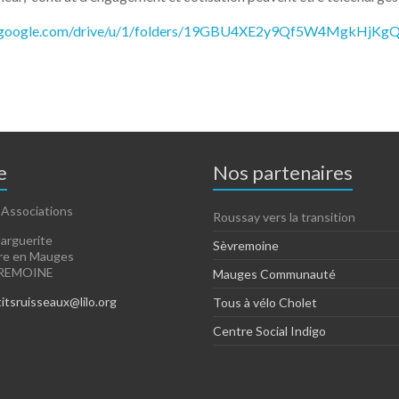
ve.google.com/drive/u/1/folders/19GBU4XE2y9Qf5W4MgkHj
e
Nos partenaires
 Associations
Roussay vers la transition
arguerite
Sèvremoine
ire en Mauges
VREMOINE
Mauges Communauté
itsruisseaux@lilo.org
Tous à vélo Cholet
Centre Social Indigo