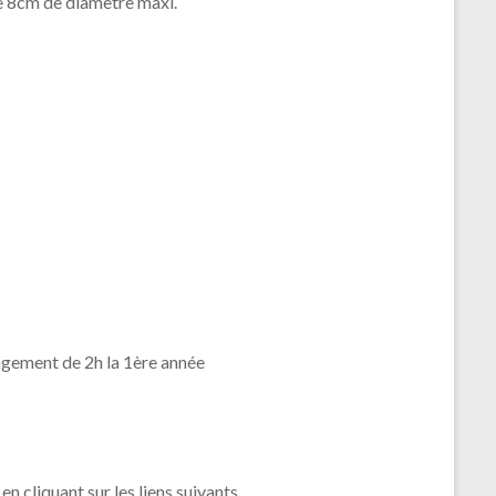
de 8cm de diamètre maxi.
gagement de 2h la 1ère année
cliquant sur les liens suivants .