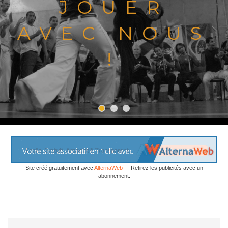
JOUER
AVEC NOUS
!
Site créé gratuitement avec
AlternaWeb
- Retirez les publicités avec un
abonnement.