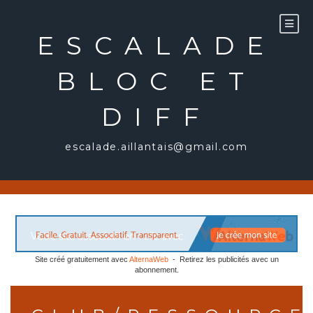
Aller
au
ESCALADE
contenu
BLOC ET
DIFF
escalade.aillantais@gmail.com
Site créé gratuitement avec
AlternaWeb
- Retirez les publicités avec un
abonnement.