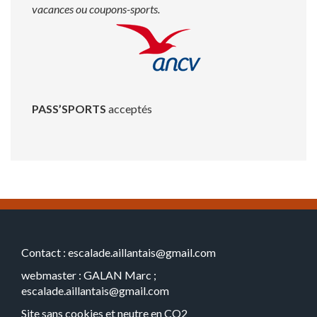
vacances ou coupons-sports.
PASS’SPORTS
acceptés
Contact : escalade.aillantais@gmail.com
webmaster : GALAN Marc ;
escalade.aillantais@gmail.com
Site sans cookies et neutre en CO2