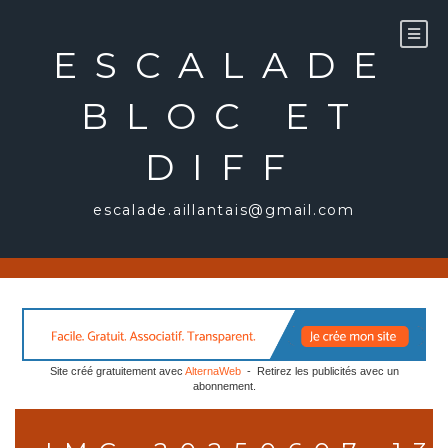
Aller
au
ESCALADE
contenu
BLOC ET
DIFF
escalade.aillantais@gmail.com
Site créé gratuitement avec
AlternaWeb
- Retirez les publicités avec un
abonnement.