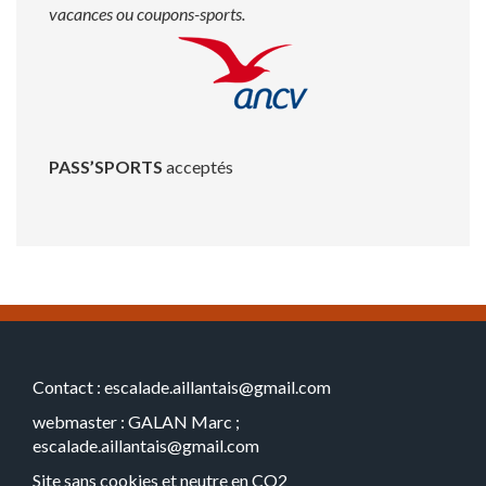
vacances ou coupons-sports.
PASS’SPORTS
acceptés
Contact : escalade.aillantais@gmail.com
webmaster : GALAN Marc ;
escalade.aillantais@gmail.com
Site sans cookies et neutre en CO2