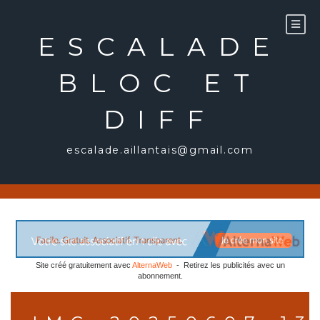
Aller
au
ESCALADE
contenu
BLOC ET
DIFF
escalade.aillantais@gmail.com
Site créé gratuitement avec
AlternaWeb
- Retirez les publicités avec un
abonnement.