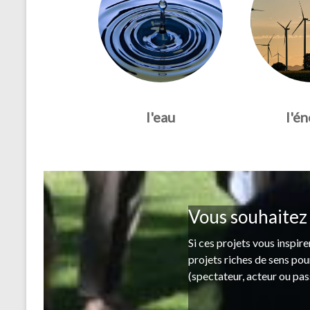
l'eau
l'én
Vous souhaitez p
Si ces projets vous inspir
projets riches de sens po
(spectateur, acteur ou pas