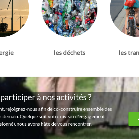
ergie
les déchets
les tra
articiper à nos activités ?
ent, rejoignez-nous afin de co-construire ensemble des
ur demain. Quelque soit votre niveau d'engagement
sionné), nous avons hâte de vous rencontrer.