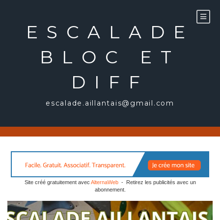
Aller
au
ESCALADE
contenu
BLOC ET
DIFF
escalade.aillantais@gmail.com
Site créé gratuitement avec
AlternaWeb
- Retirez les publicités avec un
abonnement.