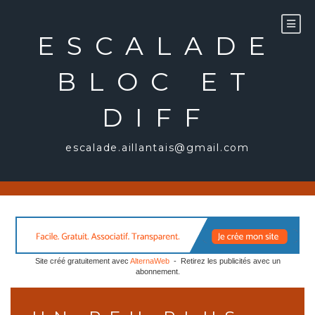
Aller
au
ESCALADE
contenu
BLOC ET
DIFF
escalade.aillantais@gmail.com
Site créé gratuitement avec
AlternaWeb
- Retirez les publicités avec un
abonnement.