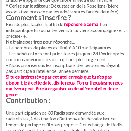
* Cerise sur le gâteau :
Dégustation de la Roseliens (bière
associative brassée par les adhérent•es l’année dernière)
Comment s’inscrire ?
Rien de plus facile, il suffit de
répondre à ce mail
, en
indiquant que tu souhaites venir. Si tu viens accompagné•e…
précise-le.
Ne traine pas trop pour répondre…
– Le nombres de places est
limité à 10 participant•es.
– Les adhérent•es sont prioritaires jusqu’au
23 février
après
quoi nous ouvrirons les inscriptions plus largement.
– Nous prioriserons les inscriptions des personnes n’ayant
pas participé à l’atelier de l’année dernière.
Si tu es intéressé•e par cet atelier mais que tu n’es pas
disponible à cette date, dis-le nous. Ton enthousiasme nous
motivera peut-être à organiser un deuxième atelier de ce
genre…
Contribution :
Une participation de
30 Radis
sera demandée aux
radiselistes, à destination d’Anthony afin de valoriser ce
temps de partage qu’il nous propose. Cet échange de Radis
sera géré après l’atelier par une administratrice de la