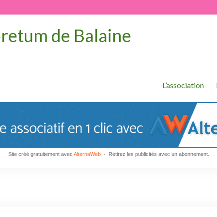
oretum de Balaine
L’association
Site créé gratuitement avec
AlternaWeb
- Retirez les publicités avec un abonnement.