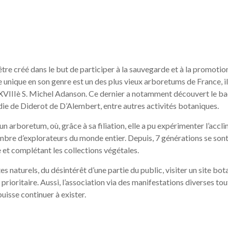
tre créé dans le but de participer à la sauvegarde et à la promotion
 unique en son genre est un des plus vieux arboretums de France, il
u XVIIIè S. Michel Adanson. Ce dernier a notamment découvert le 
pédie de Diderot de D’Alembert, entre autres activités botaniques.
un arboretum, où, grâce à sa filiation, elle a pu expérimenter l’accl
bre d’explorateurs du monde entier. Depuis, 7 générations se son
 et complétant les collections végétales.
s naturels, du désintérêt d’une partie du public, visiter un site bo
ir prioritaire. Aussi, l’association via des manifestations diverses to
puisse continuer à exister.