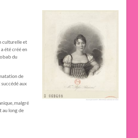
 culturelle et
 a été créé en
baobab du
imatation de
t succédé aux
tanique, malgré
ut au long de