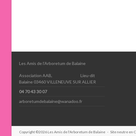
Les Amis de l’Arboretum de Balaine
Association AAB, Lieu-dit
Balaine 03460 VILLENEUVE SUR ALLIER
04 70 43 30 07
arboretumdebalaine@wanadoo.fr
Copyright ©2026
Les Amis de l'Arboretum de Balaine
- Site neutre en 