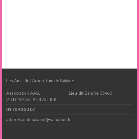
Les Amis de l’Arboretum de Balaine
Association AAB, Lieu-dit Balaine 03460
VILLENEUVE SUR ALLIER
04 70 43 30 07
arboretumdebalaine@wanadoo.fr