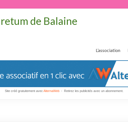
oretum de Balaine
L’association
Site créé gratuitement avec
AlternaWeb
- Retirez les publicités avec un abonnement.