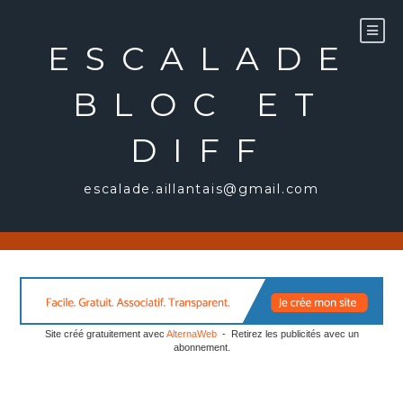
Aller
au
ESCALADE
contenu
BLOC ET
DIFF
escalade.aillantais@gmail.com
Site créé gratuitement avec
AlternaWeb
- Retirez les publicités avec un
abonnement.