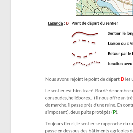
 pour la transformation
français a viré au
junction with
Nous avons rejoint le point de départ
D
les 
Le sentier est bien tracé. Bordé de nombreuse
consoudes, hellébores…) il nous offre un tr
de marche, il passe près d’une ruine. En co
s’imposent), deux puits protégés (
P
).
Toujours fleuri, le sentier se rapproche du r
passe en dessous des bâtiments agricoles de 