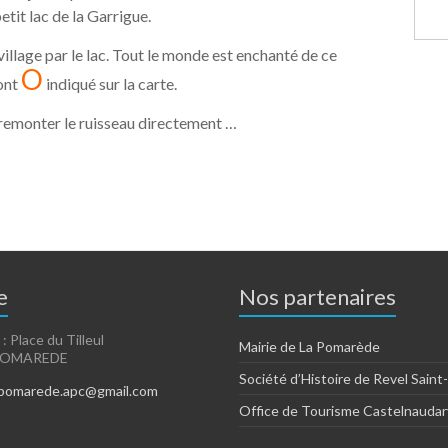
tit lac de la Garrigue.
 village par le lac. Tout le monde est enchanté de ce
O
pont
indiqué sur la carte.
t remonter le ruisseau directement …
e
Nos partenaires
 : Place du Tilleul
Mairie de La Pomarède
 POMAREDE
Société d’Histoire de Revel Saint
apomarede.apc@gmail.com
Office de Tourisme Castelnaudar