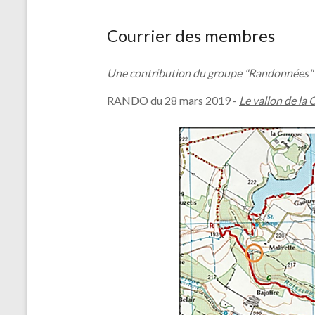
Courrier des membres
Une contribution du groupe "Randonnées" s
RANDO du 28 mars 2019 -
Le vallon de la
 from the Latin
gula
=
brown, not black. The
e region of modern