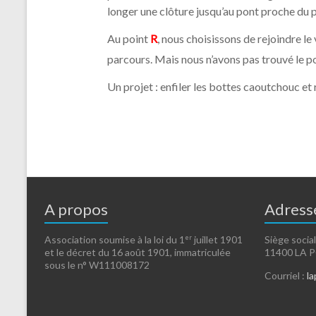
longer une clôture jusqu’au pont proche du pe
Au point
R
, nous choisissons de rejoindre le
parcours. Mais nous n’avons pas trouvé le 
Un projet : enfiler les bottes caoutchouc e
A propos
Adress
er
Association soumise à la loi du 1
juillet 1901
Siège social
et le décret du 16 août 1901, immatriculée
11400 LA
sous le n° W111008172
Courriel :
l