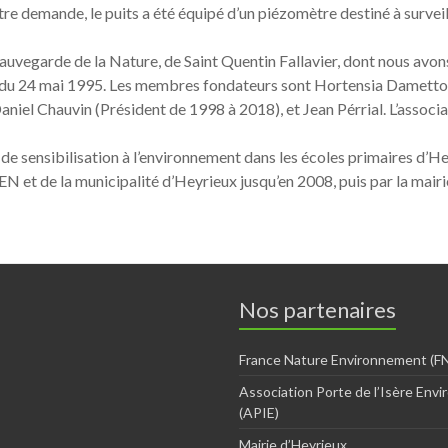
otre demande, le puits a été équipé d’un piézomètre destiné à surveil
 Sauvegarde de la Nature, de Saint Quentin Fallavier, dont nous avo
date du 24 mai 1995. Les membres fondateurs sont Hortensia Dametto
iel Chauvin (Président de 1998 à 2018), et Jean Pérrial. L’associa
de sensibilisation à l’environnement dans les écoles primaires d’H
N et de la municipalité d’Heyrieux jusqu’en 2008, puis par la mairie
Nos partenaires
France Nature Environnement (FN
Association Porte de l’Isère Env
(APIE)
Mairie d’Heyrieux