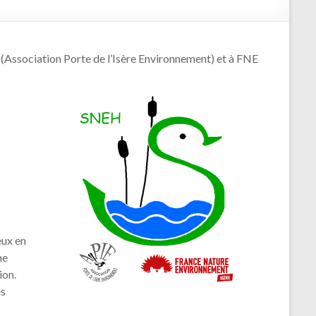
E (Association Porte de l’Isère Environnement) et à FNE
eux en
ne
ion.
és