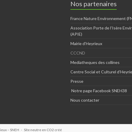
Nos partenaires
France Nature Environnement (FN
Association Porte de l’Isère Env
(APIE)
Mairie d’Heyrieux
CCCND
Mediatheques des collines
Centre Social et Culturel d’Heyri
Presse
Notre page Facebook SNEH38
Nous contacter
rieux – SNEH
- Site neutre en CO2 créé