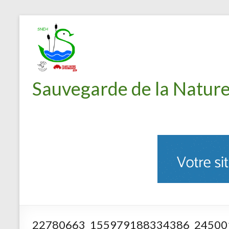
Sauvegarde de la Nature
22780663_155979188334386_24500