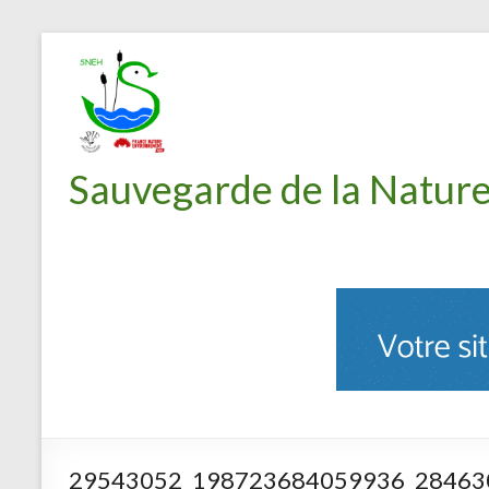
Sauvegarde de la Nature
29543052_198723684059936_28463