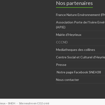
Nos partenaires
France Nature Environnement (FN
Association Porte de l’Isère Env
(APIE)
Mairie d’Heyrieux
CCCND
Mediatheques des collines
Centre Social et Culturel d’Heyri
Presse
Notre page Facebook SNEH38
Nous contacter
rieux – SNEH
- Site neutre en CO2 créé