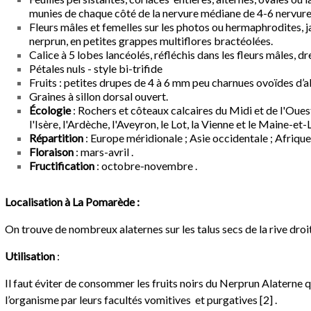
munies de chaque côté de la nervure médiane de 4-6 nervures
Fleurs mâles et femelles sur les photos ou hermaphrodites, 
nerprun, en petites grappes multiflores bractéolées.
Calice à 5 lobes lancéolés, réfléchis dans les fleurs mâles, dr
Pétales nuls
- style bi-trifide
Fruits : petites drupes de 4 à 6 mm peu charnues ovoïdes d’a
Graines à sillon dorsal ouvert.
Écologie
: Rochers et côteaux calcaires du Midi et de l'Oues
l'Isère, l'Ardèche, l'Aveyron, le Lot, la Vienne et le Maine-et-
Répartition
: Europe méridionale ; Asie occidentale ; Afrique
Floraison
: mars-avril .
Fructification
: octobre-novembre .
Localisation à La Pomarède :
On trouve de nombreux alaternes sur les talus secs de la rive droit
Utilisation
:
Il faut éviter de consommer les fruits noirs du Nerprun Alaterne
l’organisme par leurs facultés vomitives et purgatives [2] .