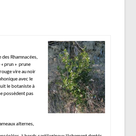
lle des Rhamnacées,
 « prun » prune
 rouge vire au noir
 phonique avec le
uit le botaniste à
 ne possèdent pas
rameaux alternes,
 lancéolées, à bords cartilagineux lâchement dentés,