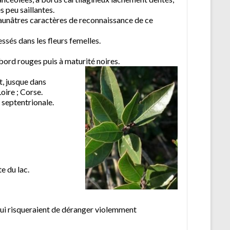
 peu saillantes.
jaunâtres caractères de reconnaissance de ce
essés dans les fleurs femelles.
bord rouges puis à maturité noires.
t, jusque dans
Loire ; Corse.
 septentrionale.
e du lac.
 qui risqueraient de déranger violemment