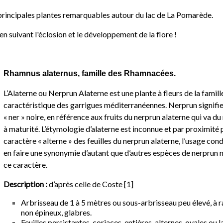
rincipales plantes remarquables autour du lac de La Pomarède.
en suivant l'éclosion et le développement de la flore !
Rhamnus alaternus
,
famille des Rhamnacée
s.
L’Alaterne ou Nerprun Alaterne est une plante à fleurs de la fami
caractéristique des garrigues méditerranéennes. Nerprun signifie
« ner » noire, en référence aux fruits du nerprun alaterne qui va du
à maturité. L’étymologie d’alaterne est inconnue et par proximité
caractère « alterne » des feuilles du nerprun alaterne, l’usage cond
en faire une synonymie d’autant que d’autres espèces de nerprun
ce caractère.
Description :
d’après celle de Coste [1]
Arbrisseau de 1 à 5 mètres ou sous-arbrisseau peu élevé, à 
non épineux, glabres.
Feuilles persistantes, coriaces entières, alternes, ovales ou