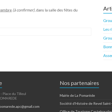
Art
ptembre
(à confirmer)
, dans la salle des fêtes du
Group
Les r
Group
Bonn
Asse
e
Nos partenaires
 : Place du Tilleul
Mairie de La Pomarède
 POMAREDE
Société d’Histoire de Revel Saint
apomarede.apc@gmail.com
Office de Tourisme Castelnaudar