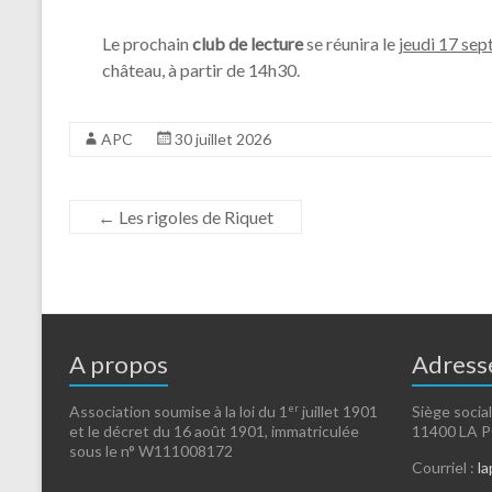
Le prochain
club de lecture
se réunira le
jeudi 17 se
château, à partir de 14h30.
APC
30 juillet 2026
←
Les rigoles de Riquet
A propos
Adress
er
Association soumise à la loi du 1
juillet 1901
Siège social
et le décret du 16 août 1901, immatriculée
11400 LA
sous le n° W111008172
Courriel :
l