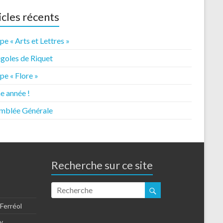
icles récents
e « Arts et Lettres »
igoles de Riquet
e « Flore »
e année !
mblée Générale
Recherche sur ce site
-Ferréol
y